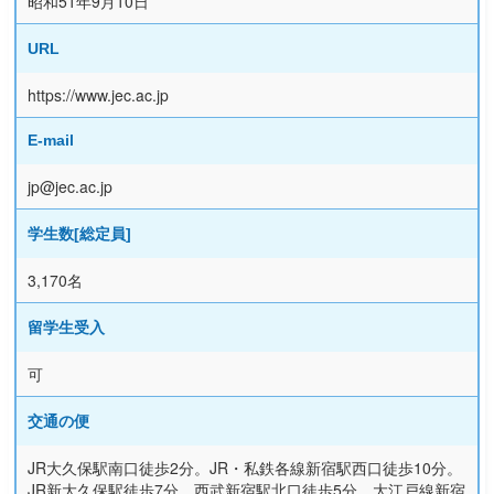
昭和51年9月10日
URL
https://www.jec.ac.jp
E-mail
jp@jec.ac.jp
学生数[総定員]
3,170名
留学生受入
可
交通の便
JR大久保駅南口徒歩2分。JR・私鉄各線新宿駅西口徒歩10分。
JR新大久保駅徒歩7分。西武新宿駅北口徒歩5分。大江戸線新宿