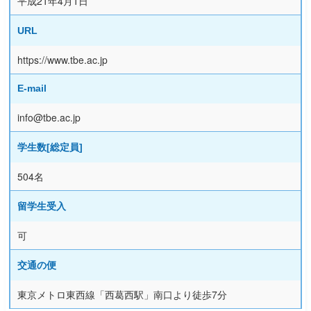
平成21年4月1日
URL
https://www.tbe.ac.jp
E-mail
info@tbe.ac.jp
学生数[総定員]
504名
留学生受入
可
交通の便
東京メトロ東西線「西葛西駅」南口より徒歩7分