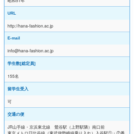
昭和51年
URL
http://hana-fashion.ac.jp
E-mail
info@hana-fashion.ac.jp
学生数[総定員]
155名
留学生受入
可
交通の便
JR山手線・京浜東北線 鶯谷駅（上野駅隣）南口前
東京メトロ日比谷線（東武伊勢崎線乗り入れ）入谷駅①・②番