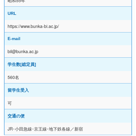
昭和55年
URL
https://www.bunka-bi.ac.jp/
E-mail
bil@bunka.ac.jp
学生数[総定員]
560名
留学生受入
可
交通の便
JR･小田急線･京王線･地下鉄各線／新宿