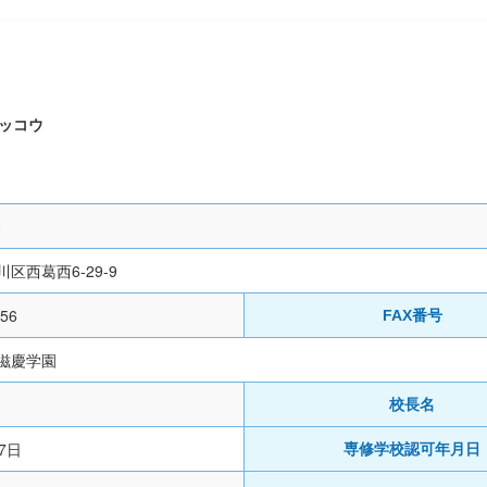
ッコウ
8
区西葛西6-29-9
556
FAX番号
滋慶学園
校長名
7日
専修学校認可年月日