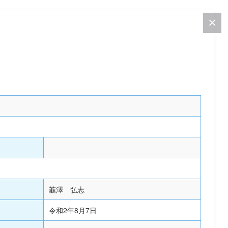
韮澤 弘志
令和2年8月7日