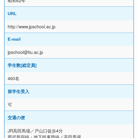
昭和62年
URL
http://www.jpschool.ac.jp
E-mail
jpschool@tiu.ac.jp
学生数[総定員]
460名
留学生受入
可
交通の便
JR高田馬場／戸山口徒歩4分
西武新宿線・地下鉄東西線／高田馬場