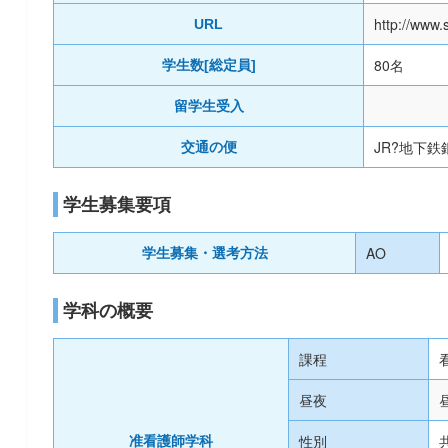
http://www.
URL
80名
学生数[総定員]
留学生受入
JR?地下
交通の便
学生募集要項
AO
学生募集・選考方法
学科の概要
課程
昼夜
性別
准看護師学科