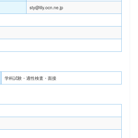
sty@lily.ocn.ne.jp
学科試験・適性検査・面接