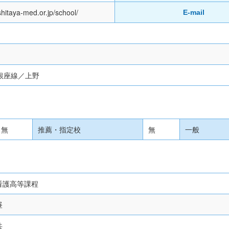
shitaya-med.or.jp/school/
E-mail
鉄銀座線／上野
無
推薦・指定校
無
一般
看護高等課程
昼
共