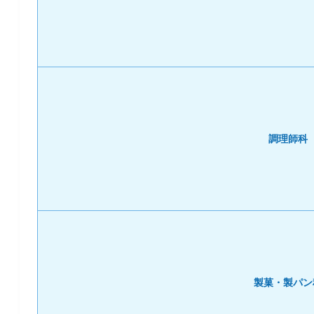
調理師科
製菓・製パン