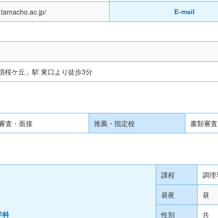
.tamacho.ac.jp/
E-mail
蹟桜ケ丘」駅 東口より徒歩3分
審査・面接
推薦・指定校
書類審査
課程
調理
昼夜
昼
性別
共
学科