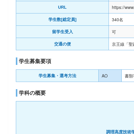
https://www
URL
340名
学生数[総定員]
可
留学生受入
京王線「聖
交通の便
学生募集要項
AO
書類
学生募集・選考方法
学科の概要
調理高度技術