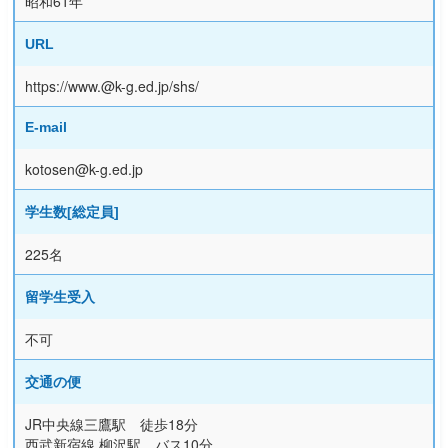
昭和61年
URL
https://www.@k-g.ed.jp/shs/
E-mail
kotosen@k-g.ed.jp
学生数[総定員]
225名
留学生受入
不可
交通の便
JR中央線三鷹駅 徒歩18分
西武新宿線 柳沢駅 バス10分