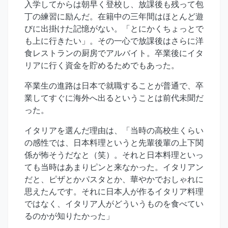
入学してからは朝早く登校し、放課後も残って包
丁の練習に励んだ。在籍中の三年間はほとんど遊
びに出掛けた記憶がない。「とにかくちょっとで
も上に行きたい」。その一心で放課後はさらに洋
食レストランの厨房でアルバイト。卒業後にイタ
リアに行く資金を貯めるためでもあった。
卒業生の進路は日本で就職することが普通で、卒
業してすぐに海外へ出るということは前代未聞だ
った。
イタリアを選んだ理由は、「当時の高校生くらい
の感性では、日本料理というと先輩後輩の上下関
係が怖そうだなと（笑）。それと日本料理といっ
ても当時はあまりピンと来なかった。イタリアン
だと、ピザとかパスタとか、華やかでおしゃれに
思えたんです。それに日本人が作るイタリア料理
ではなく、イタリア人がどういうものを食べてい
るのかが知りたかった」