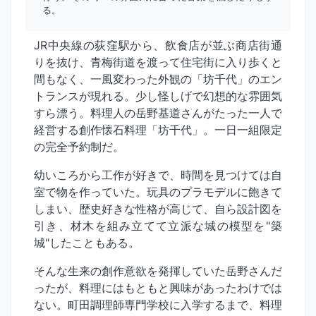
る。
JR中央線の荻窪駅から、飲食店が並ぶ商店街通
りを抜け、青梅街道を渡って住宅街に入り歩くと
間もなく、一風変わった外観の「坊千代」のエン
トランスが現れる。少し怪しげで幻想的な雰囲気
すら漂う。料理人の岳野基道さんがたった一人で
経営する創作懐石料理「坊千代」。一日一組限定
の完全予約制だ。
幼いころから工作が好きで、時間を見つけては自
室で物を作っていた。玩具のプラモデルに飽きて
しまい、歴史好きな性格が高じて、自ら設計図を
引き、材木を組み立てて立派な城の模型を"築
城"したこともある。
そんな生来の創作意欲を発揮していた岳野さんだ
ったが、料理にはもともと興味があったわけでは
ない。町田調理師専門学校に入学するまで、料理