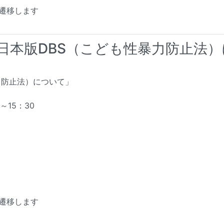
遷移します
日本版DBS（こども性暴力防止法）
力防止法）について」
～15：30
遷移します