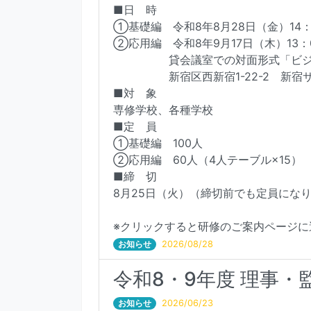
■日 時
①基礎編 令和8年8月28日（金）14：0
②応用編 令和8年9月17日（木）13：0
貸会議室での対面形式「ビジョン
新宿区西新宿1-22-2 新宿サ
■対 象
専修学校、各種学校
■定 員
①基礎編 100人
②応用編 60人（4人テーブル×15）
■締 切
8月25日（火）（締切前でも定員にな
※クリックすると研修のご案内ページに
お知らせ
2026/08/28
令和8・9年度 理事
お知らせ
2026/06/23