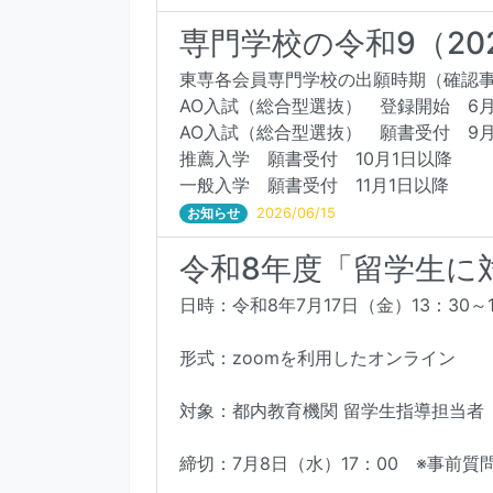
専門学校の令和9（2
東専各会員専門学校の出願時期（確認
AO入試（総合型選抜） 登録開始 6月
AO入試（総合型選抜） 願書受付 9月
推薦入学 願書受付 10月1日以降
一般入学 願書受付 11月1日以降
お知らせ
2026/06/15
令和8年度「留学生に
日時：令和8年7月17日（金）13：30～1
形式：zoomを利用したオンライン
対象：都内教育機関 留学生指導担当者
締切：7月8日（水）17：00 ※事前質