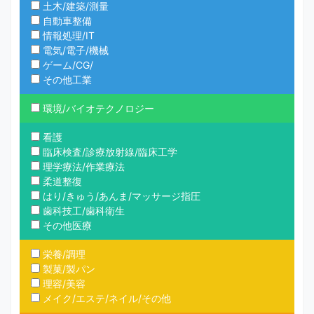
土木/建築/測量
自動車整備
情報処理/IT
電気/電子/機械
ゲーム/CG/
その他工業
環境/バイオテクノロジー
看護
臨床検査/診療放射線/臨床工学
理学療法/作業療法
柔道整復
はり/きゅう/あんま/マッサージ指圧
歯科技工/歯科衛生
その他医療
栄養/調理
製菓/製パン
理容/美容
メイク/エステ/ネイル/その他