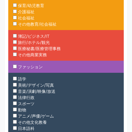
保育/幼児教育
介護福祉
社会福祉
その他教育/社会福祉
簿記/ビジネス/IT
旅行/ホテル/観光
医療秘書/医療管理事務
その他商業実務
ファッション
語学
美術/デザイン/写真
音楽/演劇/映像/放送
法律行政
スポーツ
動物
アニメ/声優/ゲーム
その他文化教養
日本語科