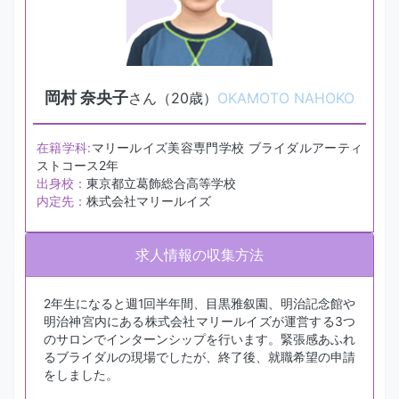
岡村 奈央子
さん（20歳）
OKAMOTO NAHOKO
在籍学科:
マリールイズ美容専門学校 ブライダルアーティ
ストコース2年
出身校：
東京都立葛飾総合高等学校
内定先：
株式会社マリールイズ
求人情報の収集方法
2年生になると週1回半年間、目黒雅叙園、明治記念館や
明治神宮内にある株式会社マリールイズが運営する3つ
のサロンでインターンシップを行います。緊張感あふれ
るブライダルの現場でしたが、終了後、就職希望の申請
をしました。