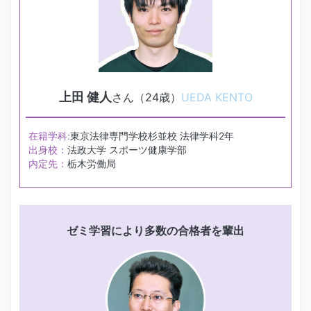
上田 健人
さん（24歳）
UEDA KENTO
在籍学科:
東京法律専門学校杉並校 法律学科2年
出身校：
法政大学 スポーツ健康学部
内定先：
栃木労働局
ゼミ学習により多数の合格者を輩出