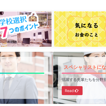
スペシャリストに
学校選びについて
気になる費用
活躍する先輩たちを分野
くわしく見る！
をくわしく見る
Read