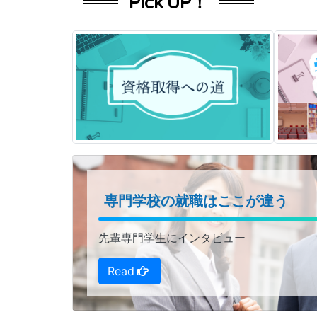
Pick UP！
専門学校の就職はここが違う
資格取得について
先輩専門学生にインタビュー
くわしく見る！
Read