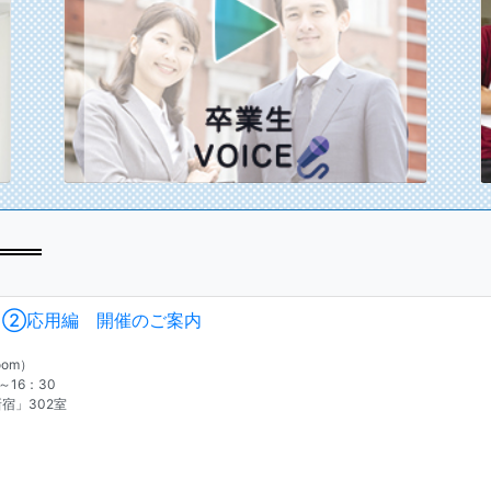
 ②応用編 開催のご案内
om）
～16：30
」302室