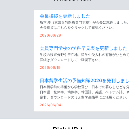
会長挨拶を更新しました
坂本 歩（東京呉竹医療専門学校）が会長に就任しました
会長挨拶はこちらをクリックして確認ください。
2026/06/29
会員専門学校の学科早見表を更新しました
学校の設置分野や所在地、留学生受入れの有無がひとめ
詳細はダウンロードしてご確認下さい。
2026/06/19
日本留学生活の予備知識2026を発刊しま
日本留学前の準備から学校選び、日本での暮らしなどを
日本語、繁体字、簡体字、韓国語、英語、ベトナム語、ネ
是非、ダウンロードのうえ留学生指導にご活用ください
2026/06/04