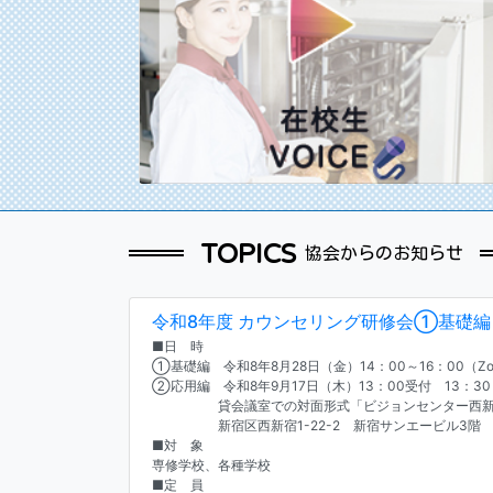
TOPICS
協会からのお知らせ
令和8年度 カウンセリング研修会①基礎編
■日 時
①基礎編 令和8年8月28日（金）14：00～16：00（Zo
②応用編 令和8年9月17日（木）13：00受付 13：30
貸会議室での対面形式「ビジョンセンター西新宿
新宿区西新宿1-22-2 新宿サンエービル3階
■対 象
専修学校、各種学校
■定 員