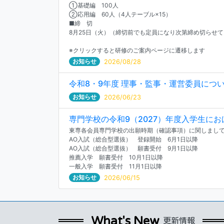
①基礎編 100人
②応用編 60人（4人テーブル×15）
■締 切
8月25日（火）（締切前でも定員になり次第締め切らせ
※クリックすると研修のご案内ページに遷移します
お知らせ
2026/08/28
令和8・9年度 理事・監事・運営委員につ
お知らせ
2026/06/23
専門学校の令和9（2027）年度入学生に
東専各会員専門学校の出願時期（確認事項）に関しまし
AO入試（総合型選抜） 登録開始 6月1日以降
AO入試（総合型選抜） 願書受付 9月1日以降
推薦入学 願書受付 10月1日以降
一般入学 願書受付 11月1日以降
お知らせ
2026/06/15
What's New
更新情報