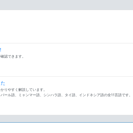
。
！
で確認できます。
した
分かりやすく解説しています。
パール語、ミャンマー語、シンハラ語、タイ語、インドネシア語の全11言語です。
。