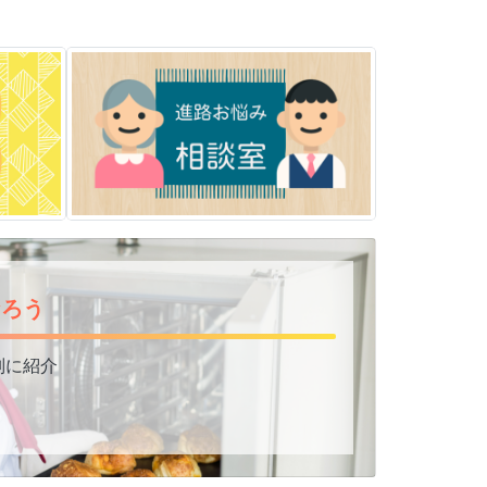
なろう
進路のお悩み相談
別に紹介
！
をくわしく見る！